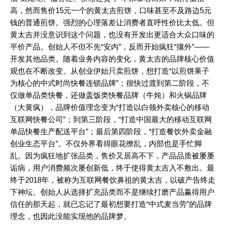
高，然而售价15元一个的黄太吉煎饼，口味甚至不及路边5元
钱的普通煎饼。强烈的心理落差让消费者直呼性价比太低。但
黄太吉并没意识到这个问题，也没有开发出更适合大众口味的
平价产品。创始人不但不先“安内”，反而开始疯狂“攘外”——
开发其他品类。随着业务内容的变化，黄太吉的品牌核心价值
观也在不断改变。从创业伊始只卖煎饼，想打造“以煎饼果子
为核心的中式时尚快餐连锁品牌”；很快过渡到第二阶段，不
仅做单品类快餐，还做盖饭类快餐品牌（牛炖）和火锅品牌
（大黄疯），品牌价值理念变为“打造以白领外卖核心的移动
互联网快餐公司”；到第三阶段，“打造中国最大的移动互联网
单品快餐生产配送平台”；最后第四阶段，“打造餐饮外卖金融
创业生态平台”。不仅外界看得眼花缭乱，内部也是手忙脚
乱。因为疯狂地扩张品类，售价又居高不下，产品品质被屡屡
诟病，用户消费频次屡创新低，终于使得黄太吉入不敷出。最
终于2018年，被称为互联网餐饮鼻祖的黄太吉，以破产告终走
下神坛。创始人从选择扩充品类而不是继续打磨产品赢得用户
信任的那天起，就已忘记了最初想要打造“中式麦当劳”的品牌
理念，也因此没能实现他的品牌梦。