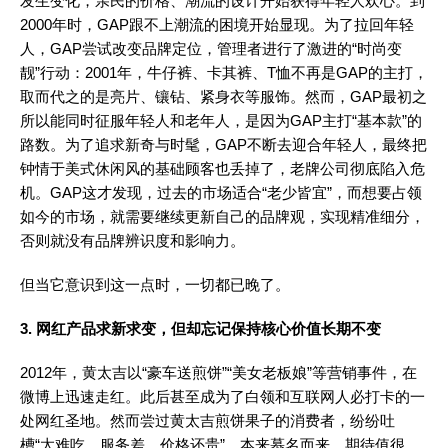
发生变化，亲民的价格、潮流的设计开始获得年轻人欢心。到
2000年时，GAP跟不上潮流的困境开始显现。为了拉回年轻
人，GAP尝试改变品牌定位，管理者进行了激进的“时尚变
靓”行动：2001年，牛仔裤、卡其裤、T恤不再是GAP的主打，
取而代之的是亮片、镶钻、紧身衣等服饰。然而，GAP最初之
所以能同时征服年轻人和老年人，是因为GAP主打“基本款”的
路数。为了追求新奇与时髦，GAP不断去迎合年轻人，最终把
钟情于美式休闲风的基础顾客也丢掉了，老牌公司彻底陷入危
机。GAP这才发现，过去的市场适合“老少皆宜”，而想要占领
如今的市场，就需要继续更新自己的品牌观，实现精准细分，
否则就没有品牌辨识度和影响力。
但当它意识到这一点时，一切都已晚了。
3. 网红产品求新求变，但却忘记保持核心价值长期不变
2012年，黄太吉以“豪车送煎饼”“美女老板娘”等营销事件，在
微博上迅速走红。此后甚至成为了白领和互联网人必打卡的一
处网红圣地。然而尝过黄太吉煎饼果子的消费者，纷纷吐
槽“太难吃、服务差、价格还贵”。本来慕名而来，期待值很