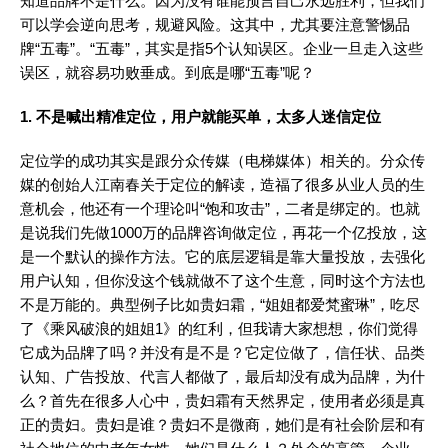
知道品牌不是什么。因为没有谁能预言自己永远胜利，但我们
可以学会逆向思考，规避风险。这其中，尤其要注意警惕品
牌“五毒”。“五毒”，其实是指5个认知误区。企业一旦走入这些
误区，就容易功败垂成。到底是哪“五毒”呢？
1. 不是喊出精准定位，用户就能买单，太多人迷信定位
定位学的成功其实是跟分众传媒（电梯媒体）相关的。分众传
媒的创始人江南春关于定位的解读，造福了很多从业人员的生
意机会，他还有一个理论叫“饱和攻击”，二者是绑定的。也就
是说我们先做1000万的品牌咨询做定位，再花一个亿投放，这
是一个默认的操作方法。它的底层逻辑是靠大量投放，去强化
用户认知，但你没这个钱就做不了这个生意，同时这个方法也
不是万能的。典型例子比如贵妇霜，“姐姐都爱梵蜜琳”，吃尽
了《乘风破浪的姐姐1》的红利，但我请大家想想，你们觉得
它成为品牌了吗？并没有是不是？它定位做了，信任状、品类
认知、广告投放、代言人都做了，最后却没有成为品牌，为什
么？首先在很多人心中，贵妇霜有天然界定，使用者必须是真
正的贵妇。贵妇是谁？贵妇不是微商，她们是有社会阶层和有