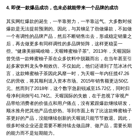
4. 即便一款爆品成功，也未必就能带来一个品牌的成功
其实网红爆款的诞生，一半靠努力，一半靠运气。大多数时候
爆款是无法提前预测的。因此，与其铆足了劲做爆款，不如做
一个有调性的品牌产品，然后不断销售出去，形成稳定销量之
后，再去做更多有同样调性的多品牌矩阵，这样更稳妥一
些。“健康美丽喝啥呦，天喔蜂蜜柚子茶”。2013年，天喔国际
曾凭借一款蜂蜜柚子茶在众多饮料中脱颖而出，在当年甚至引
起多家饮料龙头争相效仿。不仅如此，他们还请到了范冰冰代
言，这款蜂蜜柚子茶因此风靡一时，为天喔一年内狂揽47.26
亿的营收，将其顺利送入资本市场。2015年销售额更达50亿
元。然而到了2018年，这个数字急剧锐减至15.72亿，同时归
母净利润倒亏41.74亿。天喔国际的失败，在于忽视了审视产
品带给消费者的价值点和用户痛点，没有紧跟爆款继续研发，
顺水推舟把其他产品也炒热。等到市面上有了比这款蜂蜜柚子
茶更好的产品，没能继续创新的天喔就只能节节败退。因此，
很多时候企业还是需要不断持续去做品牌、做产品，需要长期
的能力而不是短期能力。