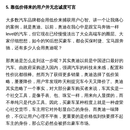
5. 靠低价得来的用户并无忠诚度可言
大多数汽车品牌都会用低价来捕获用户心智。讲一个让我痛心
的案例，就是奥迪。以前，奥迪在我心中是跟宝马奔驰一样
level的汽车，但它现在已经慢慢淡出了大众高端车的圈层。大
家仔细想想，如今的90后想买豪车，都会买保时捷、宝马跟奔
驰，还有多少人会用奥迪呢？
那奥迪是怎么走到这一步呢？其实奥迪以前是中国进口最好的
汽车。由政府采购进入国内，强调汽车的科技未来感，配置和
性价比都很棒。然而为了获得更多销量，奥迪选择了低价策
略，屡屡降价，用户常发现昨天刚提完车今天又降价了。奥迪
其实忽略了一个事实，对大部分豪车购买者来说，车其实是一
个社交工具，是像手表、包、珠宝一样，用来向人显摆的，而
不单纯只是代步工具。因此，买豪车某种程度上就是一种虚荣
心社交货币，车主用它对外彰显自己的身份。而奥迪一味降
价，不仅让用户心理不平衡，更重要的是价格低到快要撑不起
车主的身份，那么它必然会被挤出豪车市场。