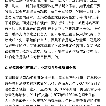
社会地位的中老年女性。她们是什么人？外企的高管、企业
家、明星……她们会用梵蜜琳的产品吗？不会。如果她们工资
够高，就会买那些皇家精选，荷兰王室等使用的国外大牌，不
太会考虑国内品牌。因为这些国家确实有皇族，带“贵妇”二字
不算撒谎。而梵蜜琳在现代中国讲“贵妇”故事，就显得名不正
言不顺，因此真正的贵妇用户不认它，它也就走不长远。正如
当年香奈儿请李玟当代言人，因不够端庄被目标用户投诉，李
玟就成了史上最短的代言人。因此不管是别人故意黑，还是没
做好舆情监控，梵蜜琳就算花了很多钱做定位咨询，又花很多
钱做投放，依然没成功。所以，不要盲目迷信所谓定位理论，
好的定位是能精准对标目标用户的。
2. 定位需要与时俱进，不然就可能变成四不像
美国服装品牌GAP刚开始成长起来靠的是产品优势，简单设计
符合当时消费者追求极简的风格。然而近几年，GAP的设计并
没有太多创新，让人一直诟病。从1992年开始，美国的青少年
数量逐年增长，“Y世代”人群（1977年到1994年之间出生的
人）逐渐成长为不容忽视的消费群体，年轻人消费喜好也逐渐