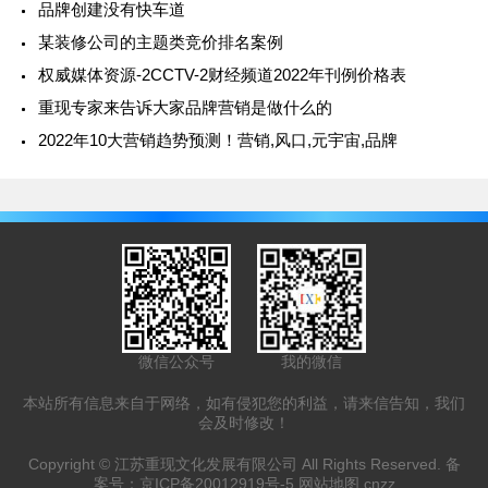
品牌创建没有快车道
某装修公司的主题类竞价排名案例
权威媒体资源-2CCTV-2财经频道2022年刊例价格表
重现专家来告诉大家品牌营销是做什么的
2022年10大营销趋势预测！营销,风口,元宇宙,品牌
微信公众号
我的微信
本站所有信息来自于网络，如有侵犯您的利益，请来信告知，我们
会及时修改！
Copyright ©
江苏重现文化发展有限公司
All Rights Reserved. 备
案号：
京ICP备20012919号-5
网站地图
cnzz